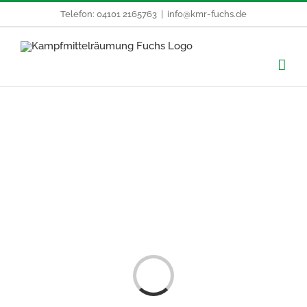
Zum
Telefon: 04101 2165763
|
info@kmr-fuchs.de
Inhalt
springen
Laden...